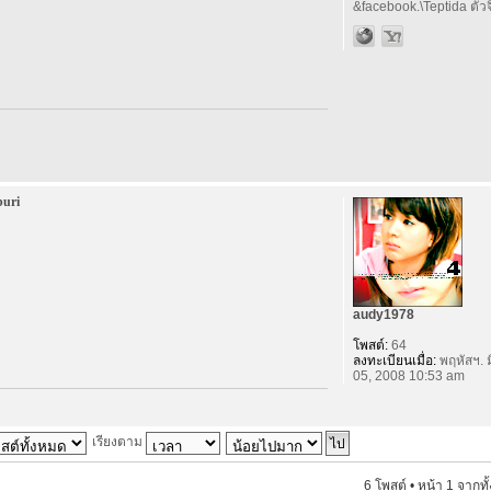
&facebook.\Teptida ตัวจิ
buri
audy1978
โพสต์:
64
ลงทะเบียนเมื่อ:
พฤหัสฯ. ม
05, 2008 10:53 am
เรียงตาม
6 โพสต์ • หน้า
1
จากทั