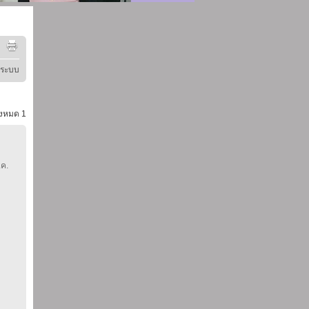
ู่ระบบ
้งหมด
1
.ค.