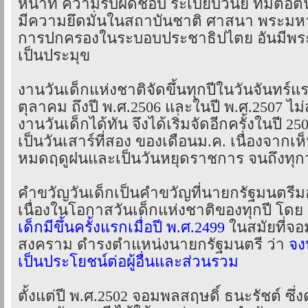
หน้าที่ ความรับผิดชอบ ระเบียบวินัย ที่มีต่
มีความยึดมั่นในสถาบันชาติ ศาสนา พระมหา
การปกครองในระบอบประชาธิปไตย อันมีพระ
เป็นประมุข
งานวันเด็กแห่งชาติจัดขึ้นทุกปีในวันจันทร์
ตุลาคม ถึงปี พ.ศ.2506 และในปี พ.ศ.2507 ไ
งานวันเด็กได้ทัน จึงได้เริ่มจัดอีกครั้งในปี 2
เป็นวันเสาร์ที่สอง ของเดือนม.ค. เนื่องจากเห็
หมดฤดูฝนและเป็นวันหยุดราชการ จนถึงทุกวั
คำขวัญวันเด็กเป็นคำขวัญที่นายกรัฐมนตรีม
เนื่องในโอกาสวันเด็กแห่งชาติของทุกปี โดย
เด็กมีขึ้นครั้งแรกเมื่อปี พ.ศ.2499
ในสมัยที่จอ
สงคราม ดำรงตำแหน่งนายกรัฐมนตรี ว่า
จง
เป็นประโยชน์ต่อผู้อื่นและส่วนรวม
ตั้งแต่ปี พ.ศ.2502 จอมพลสฤษดิ์ ธนะรัชต์ ซึ