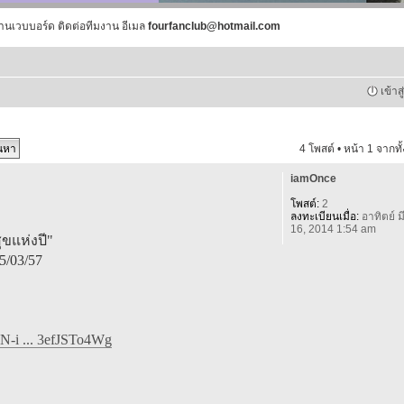
านเวบบอร์ด ติดต่อทีมงาน อีเมล
fourfanclub@hotmail.com
เข้าส
4 โพสต์ • หน้า
1
จากทั
iamOnce
โพสต์:
2
ลงทะเบียนเมื่อ:
อาทิตย์ มี
16, 2014 1:54 am
ุขแห่งปี"
5/03/57
N-i ... 3efJSTo4Wg