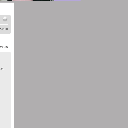
ู่ระบบ
้งหมด
1
.ค.