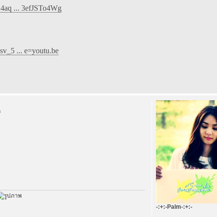
4aq ... 3efJSTo4Wg
v_5 ... e=youtu.be
m
-:+:-Palm-:+:-