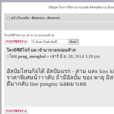
มีปัญหาในการใช้งานเวบบอร์ด ติดต่อทีมงาน อีเม
หน้าเว็บบอร์ด
‹
สัพเพเหระ
‹
สัพเพเหระ
ใครมีซีดีโฟร์ มด เข้ามาขายหน่อยค๊าฟ
ตอบกระทู้
ใครมีซีดีโฟร์ มด เข้ามาขายหน่อยค๊าฟ
โดย
pong_mongkol
» เสาร์ มิ.ย. 28, 2014 3:28 pm
อัลบั้มไหนก้อได้ อัลบั้มแรก - สาม และ kiss ki
ราคาพิเศษน้าาาคับ ถ้ามีอัลบั้ม ของ พายุ มิล่
ดีมากคับ line pongmc แอดมาเลย
ตอบกระทู้