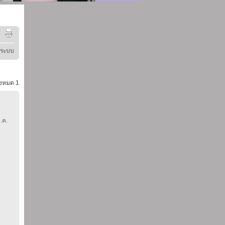
ู่ระบบ
้งหมด
1
.ค.