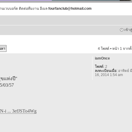
านเวบบอร์ด ติดต่อทีมงาน อีเมล
fourfanclub@hotmail.com
เข้าส
4 โพสต์ • หน้า
1
จากทั
iamOnce
โพสต์:
2
ลงทะเบียนเมื่อ:
อาทิตย์ มี
16, 2014 1:54 am
ุขแห่งปี"
5/03/57
N-i ... 3efJSTo4Wg