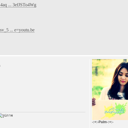
4aq ... 3efJSTo4Wg
v_5 ... e=youtu.be
m
-:+:-Palm-:+:-