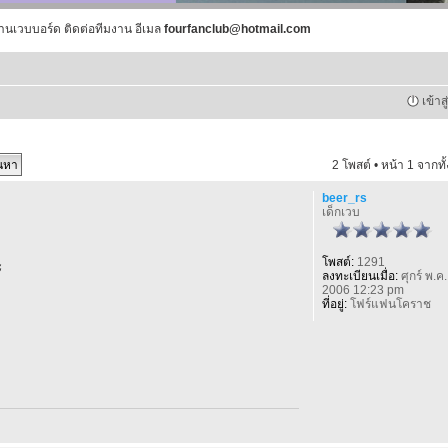
านเวบบอร์ด ติดต่อทีมงาน อีเมล
fourfanclub@hotmail.com
เข้าส
2 โพสต์ • หน้า
1
จากทั
beer_rs
เด็กเวบ
โพสต์:
1291
ะ
ลงทะเบียนเมื่อ:
ศุกร์ พ.ค.
2006 12:23 pm
ที่อยู่:
โฟร์แฟนโคราช