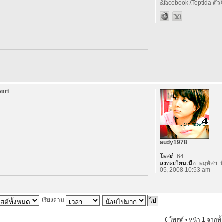
&facebook.\Teptida ตัวจิ
buri
audy1978
โพสต์:
64
ลงทะเบียนเมื่อ:
พฤหัสฯ. ม
05, 2008 10:53 am
เรียงตาม
6 โพสต์ • หน้า
1
จากทั