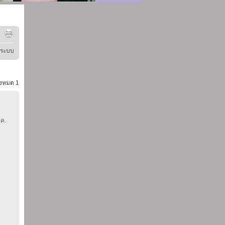
ู่ระบบ
้งหมด
1
.ค.