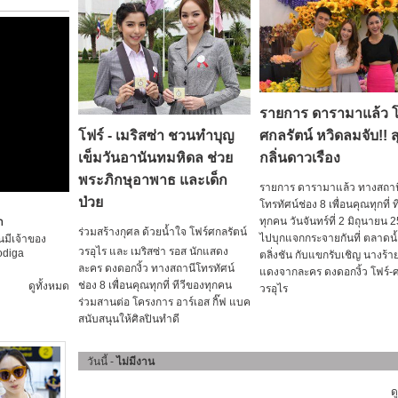
รายการ ดารามาแล้ว โ
โฟร์ - เมริสซ่า ชวนทำบุญ
ศกลรัตน์ หวิดลมจับ!! 
เข็มวันอานันทมหิดล ช่วย
กลิ่นดาวเรือง
พระภิกษุอาพาธ และเด็ก
รายการ ดารามาแล้ว ทางสถาน
ป่วย
โทรทัศน์ช่อง 8 เพื่อนคุณทุกที่ 
ทุกคน วันจันทร์ที่ 2 มิถุนายน 2
ำ
ร่วมสร้างกุศล ด้วยน้ำใจ โฟร์ศกลรัตน์
ไปบุกแจกกระจายกันที่ ตลาดน
นมีเจ้าของ
วรอุไร และ เมริสซ่า รอส นักแสดง
odiga
ตลิ่งชัน กับแขกรับเชิญ นางร้า
ละคร ดงดอกงิ้ว ทางสถานีโทรทัศน์
แดงจากละคร ดงดอกงิ้ว โฟร์-ศ
ช่อง 8 เพื่อนคุณทุกที่ ทีวีของทุกคน
ดูทั้งหมด
วรอุไร
ร่วมสานต่อ โครงการ อาร์เอส กิ๊ฟ แบค
สนับสนุนให้ศิลปินทำดี
วันนี้ -
ไม่มีงาน
ด