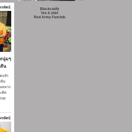
รทัศน์
Blackcatify
Yes it shirt
Red Army Fanclub
นุ่มๆ
ีสัน
จคนรัก
คอิน
่ขนหลาก
าะติด
 cup
รทัศน์