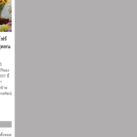
ฟร์
สุดทน
ี
ทีวีของ
557 นี้
้ำ
ยป้าย
กลรัตน์
ูทั้งหมด