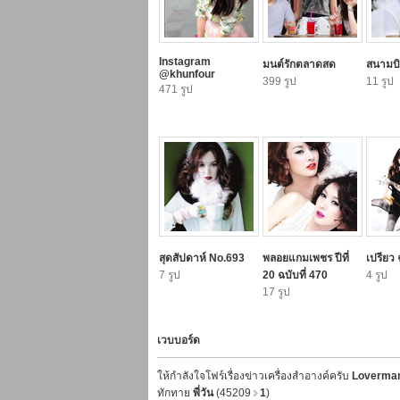
Instagram
มนต์รักตลาดสด
สนามบิ
@khunfour
399 รูป
11 รูป
471 รูป
สุดสัปดาห์ No.693
พลอยแกมเพชร ปีที่
เปรียว 
7 รูป
20 ฉบับที่ 470
4 รูป
17 รูป
เวบบอร์ด
ให้กำลังใจโฟร์เรื่องข่าวเครื่องสำอางค์ครับ
Loverma
ทักทาย
พี่วัน
(45209
1
)