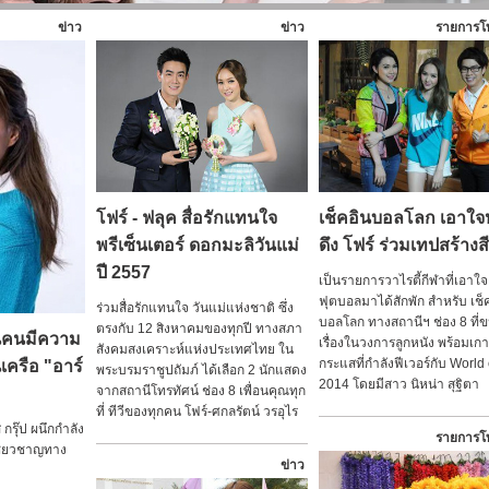
ข่าว
ข่าว
รายการโท
โฟร์ - ฟลุค สื่อรักแทนใจ
เช็คอินบอลโลก เอาใจห
พรีเซ็นเตอร์ ดอกมะลิวันแม่
ดึง โฟร์ ร่วมเทปสร้างส
ปี 2557
เป็นรายการวาไรตี้กีฬาที่เอาใ
ฟุตบอลมาได้สักพัก สำหรับ เช็
ร่วมสื่อรักแทนใจ วันแม่แห่งชาติ ซึ่ง
บอลโลก ทางสถานีฯ ช่อง 8 ที
ตรงกับ 12 สิงหาคมของทุกปี ทางสภา
วนคนมีความ
เรื่องในวงการลูกหนัง พร้อมเก
สังคมสงเคราะห์แห่งประเทศไทย ใน
กระแสที่กำลังฟีเวอร์กับ World
ครือ "อาร์
พระบรมราชูปถัมภ์ ได้เลือก 2 นักแสดง
2014 โดยมีสาว นิหน่า สุฐิตา
จากสถานีโทรทัศน์ ช่อง 8 เพื่อนคุณทุก
ที่ ทีวีของทุกคน โฟร์-ศกลรัตน์ วรอุไร
 กรุ๊ป ผนึกกำลัง
รายการโท
เชี่ยวชาญทาง
ข่าว