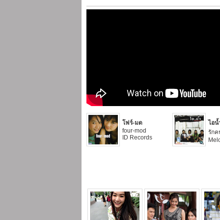
โฟร์-มด
ไอน้
four-mod
รักค
ID Records
Mel