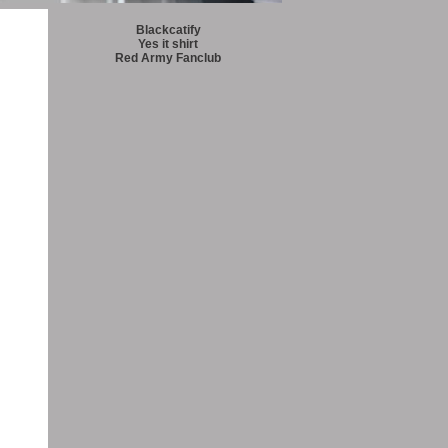
Blackcatify
Yes it shirt
Red Army Fanclub