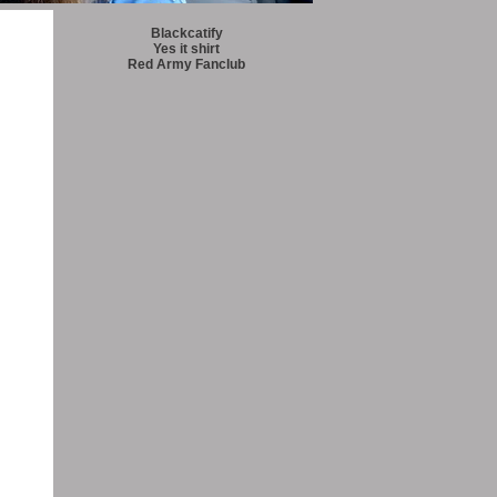
Blackcatify
Yes it shirt
Red Army Fanclub