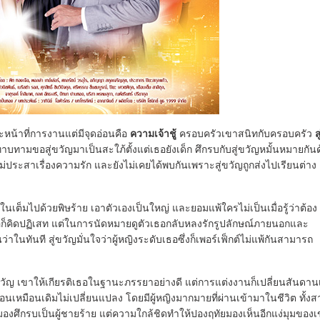
หน้าที่การงานแต่มีจุดอ่อนคือ
ความเจ้าชู้
ครอบครัวเขาสนิทกับครอบครัว
ส
บทามขอสู่ขวัญมาเป็นสะใภ้ตั้งแต่เธอยังเด็ก ศึกรบกับสู่ขวัญหมั้นหมายกัน
งไม่ประสาเรื่องความรัก และยังไม่เคยได้พบกันเพราะสู่ขวัญถูกส่งไปเรียนต่าง
นเต็มไปด้วยพิษร้าย เอาตัวเองเป็นใหญ่ และยอมแพ้ใครไม่เป็นเมื่อรู้ว่าต้อง
 เธอก็คิดปฏิเสท แต่ในการนัดหมายดูตัวเธอกลับหลงรักรูปลักษณ์ภายนอกและ
ในทันที สู่ขวัญมั่นใจว่าผู้หญิงระดับเธอซึ่งก็เพอร์เฟ็กต์ไม่แพ้กันสามารถ
ญ เขาให้เกียรติเธอในฐานะภรรยาอย่างดี แต่การแต่งงานก็เปลี่ยนสันดานเจ
พื่อนเหมือนเดิมไม่เปลี่ยนแปลง โดยมีผู้หญิงมากมายที่ผ่านเข้ามาในชีวิต ทั้
ศึกรบเป็นผู้ชายร้าย แต่ความใกล้ชิดทำให้ปองฤทัยมองเห็นอีกแง่มุมของเข