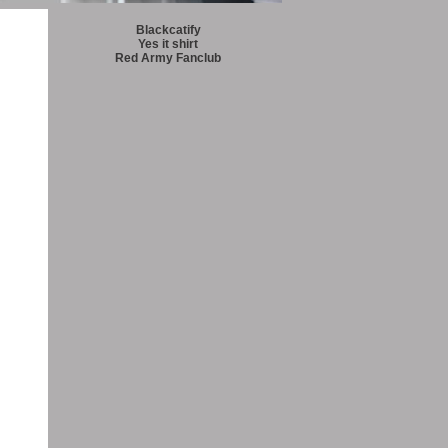
Blackcatify
Yes it shirt
Red Army Fanclub