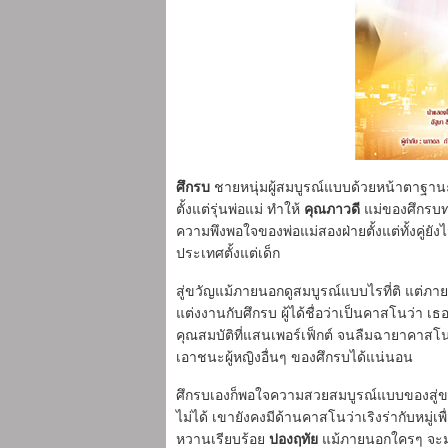
ศึกรบ
ชายหนุ่มผู้สมบูรณ์แบบด้วยหน้าตาฐานะ
ตั้งแต่รุ่นพ่อแม่ ทำให้
คุณภาวดี
แม่ของศึกรบทา
ความพึงพอใจของพ่อแม่สองฝ่ายตั้งแต่ทั้งคู่ยั
ประเทศตั้งแต่เด็ก
สู่ขวัญแม้ภายนอกดูสมบูรณ์แบบไรที่ติ แต่ภายใ
แต่งงานกับศึกรบ ผู้ได้ชื่อว่าเป็นคาสโนว่า
คุณสมบัติที่แสนเพอร์เฟ็กต์ จนลืมฉายาคาสโนว่า
เอาชนะผู้หญิงอื่นๆ ของศึกรบได้แน่นอน
ศึกรบเองก็พอใจความสวยสมบูรณ์แบบของสู่ขวั
ไม่ได้ เขายังคงมีด้านคาสโนว่าเริงร่ากับหมู่เ
หวานเรียบร้อย
ปองฤทัย
แม้ภายนอกใครๆ จะมอง