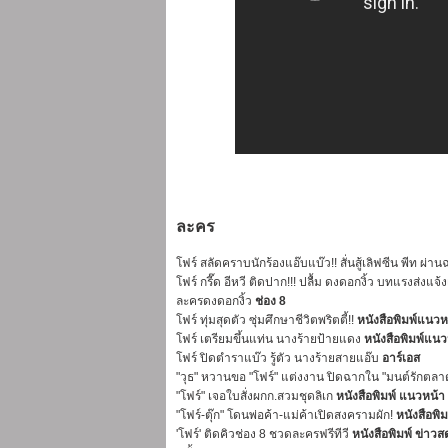
ละคร
โฟร์ สลัดคราบนักร้องแอ๊บแบ๊ว!! สั่นสู้เลิฟซีน พีท ผ่านฉ
โฟร์ กรี๊ด อีหวี ติดปาก!!! ปลื้ม ดงดอกงิ้ว บทแรงส่งแจ้ง
ละครดงดอกงิ้ว
ช่อง 8
โฟร์ ทุ่มสุดตัว ซุ่มศึกษาชีวิตพริตตี้!!
หนังสือพิมพ์แนวห
โฟร์ เตรียมขึ้นแท่น นางร้ายป้ายแดง
หนังสือพิมพ์แนว
โฟร์ ปิดตำราแบ๊ว รู้ตัว นางร้ายสายแอ๊บ
อาร์เอส
"วุธ" หวานขอ "โฟร์" แต่งงาน ปิดฉากใน "มนต์รักตล
"โฟร์" เจอใบสั่งผกก.สวมชุดลิเก
หนังสือพิมพ์ แนวหน้า
"โฟร์-ตุ๊ก" โดนพ่อค้า-แม่ค้าเปิดสงครามผัก!
หนังสือพิ
'โฟร์' ติดคิวช่อง 8 ชวดละครฟรีทีวี
หนังสือพิมพ์ ข่าวส