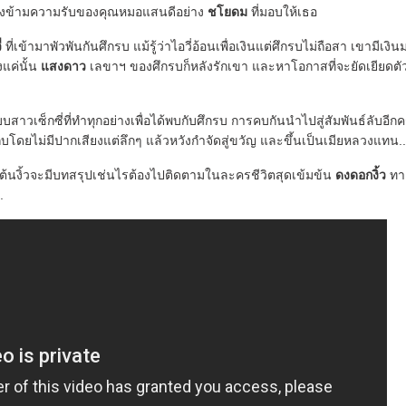
มองข้ามความรับของคุณหมอแสนดีอย่าง
ชโยดม
ที่มอบให้เธอ
่
ที่เข้ามาพัวพันกันศึกรบ แม้รู้ว่าไอวี่อ้อนเพื่อเงินแต่ศึกรบไม่ถือสา เขามีเงิ
งแค่นั้น
แสงดาว
เลขาฯ ของศึกรบก็หลังรักเขา และหาโอกาสที่จะยัดเยียดตั
วเซ็กซี่ที่ทำทุกอย่างเพื่อได้พบกับศึกรบ การคบกันนำไปสู่สัมพันธ์ลับอีกคร
็บโดยไม่มีปากเสียงแต่ลึกๆ แล้วหวังกำจัดสู่ขวัญ และขึ้นเป็นเมียหลวงแทน..
ักต้นงิ้วจะมีบทสรุปเช่นไรต้องไปติดตามในละครชีวิตสุดเข้มข้น
ดงดอกงิ้ว
ทา
.