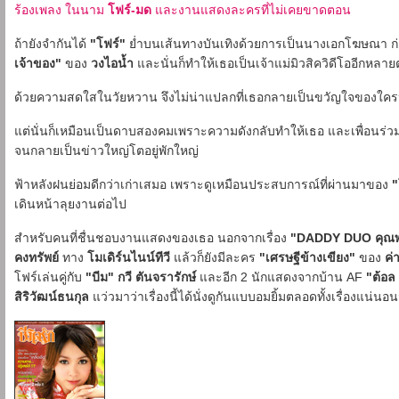
ร้องเพลง ในนาม
โฟร์-มด
และงานแสดงละครที่ไม่เคยขาดตอน
ถ้ายังจำกันได้
"โฟร์"
ย่ำบนเส้นทางบันเทิงด้วยการเป็นนางเอกโฆษณา ก่อ
เจ้าของ"
ของ
วงไอน้ำ
และนั่นก็ทำให้เธอเป็นเจ้าแม่มิวสิควิดีโออีกห
ด้วยความสดใสในวัยหวาน จึงไม่น่าแปลกที่เธอกลายเป็นขวัญใจของใ
แต่นั่นก็เหมือนเป็นดาบสองคมเพราะความดังกลับทำให้เธอ และเพื่อนร่ว
จนกลายเป็นข่าวใหญ่โตอยู่พักใหญ่
ฟ้าหลังฝนย่อมดีกว่าเก่าเสมอ เพราะดูเหมือนประสบการณ์ที่ผ่านมาของ
"
เดินหน้าลุยงานต่อไป
สำหรับคนที่ชื่นชอบงานแสดงของเธอ นอกจากเรื่อง
"DADDY DUO คุณพ่
คงทรัพย์
ทาง
โมเดิร์นไนน์ทีวี
แล้วก็ยังมีละคร
"เศรษฐีข้างเขียง"
ของ
ค่
โฟร์เล่นคู่กับ
"บีม" กวี ตันจรารักษ์
และอีก 2 นักแสดงจากบ้าน AF
"ต้อล
สิริวัฒน์ธนกุล
แว่วมาว่าเรื่องนี้ได้นั่งดูกันแบบอมยิ้มตลอดทั้งเรื่องแน่นอน