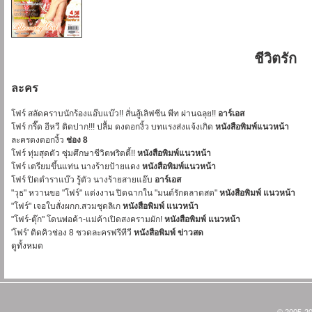
ชีวิตรัก
ละคร
โฟร์ สลัดคราบนักร้องแอ๊บแบ๊ว!! สั่นสู้เลิฟซีน พีท ผ่านฉลุย!!
อาร์เอส
โฟร์ กรี๊ด อีหวี ติดปาก!!! ปลื้ม ดงดอกงิ้ว บทแรงส่งแจ้งเกิด
หนังสือพิมพ์แนวหน้า
ละครดงดอกงิ้ว
ช่อง 8
โฟร์ ทุ่มสุดตัว ซุ่มศึกษาชีวิตพริตตี้!!
หนังสือพิมพ์แนวหน้า
โฟร์ เตรียมขึ้นแท่น นางร้ายป้ายแดง
หนังสือพิมพ์แนวหน้า
โฟร์ ปิดตำราแบ๊ว รู้ตัว นางร้ายสายแอ๊บ
อาร์เอส
"วุธ" หวานขอ "โฟร์" แต่งงาน ปิดฉากใน "มนต์รักตลาดสด"
หนังสือพิมพ์ แนวหน้า
"โฟร์" เจอใบสั่งผกก.สวมชุดลิเก
หนังสือพิมพ์ แนวหน้า
"โฟร์-ตุ๊ก" โดนพ่อค้า-แม่ค้าเปิดสงครามผัก!
หนังสือพิมพ์ แนวหน้า
'โฟร์' ติดคิวช่อง 8 ชวดละครฟรีทีวี
หนังสือพิมพ์ ข่าวสด
ดูทั้งหมด