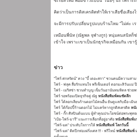
ซีเรียสไหม พอมีข่าวแบบนี้ "เฉยๆ นะ เพราะถ้า
คิดว่าเป็นการดิสเครดิตทำให้เราเสียชื่อเสียงไ
จะมีการปรับเปลี่ยนรูปแบบร้านไหม "ไม่ค่ะ เร
เหมือนพี่นัท (ณัฐพล จุฬางกูร) หนุ่มคนสนิทก็ช
เข้าใจ เพราะเขาเป็นนักธุรกิจเหมือนกัน เขาร
ข่าว
"โฟร์ ศกลรัตน์" ควง "บี้ เดอะสกา" ชวนคนมีความสามา
โฟร์ - ฟลุค สื่อรักแทนใจ พรีเซ็นเตอร์ ดอกมะลิวันแม่ 
โฟร์ - เมริสซ่า ชวนทำบุญ เข็มวันอานันทมหิดล ช่วย
โฟร์ รอพร้อมเปิดธุรกิจคู่ ณัฐ
หนังสือพิมพ์คมชัดลึก
โฟร์ โต้ลอกเลียนร้านดอกไม้คนอื่น ยันดูแลกับมือ-เมิ
โฟร์ โต้ก๊อปปี้ร้านดอกไม้ ไม่แคร์หากถูกดิสเครดิต
หนัง
โฟร์ - กั๊ก ศิลปินต้นแบบ ผู้ทำคุณประโยชน์ต่อพระพุ
"เป้ย-โฟร์-มารี" แนะการเลือกที่อยู่อาศัย
หนังสือพิมพ์
"โฟร์-มด" ประทับใจการให้
หนังสือพิมพ์ โลกวันนี้
"โฟร์-มด" ติดปีกท่องฝรั่งเศส !!! - ฟรีไทม์
หนังสือพิมพ์ เ
ดูทั้งหมด