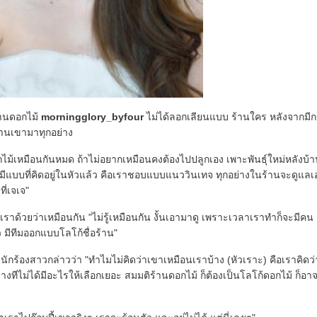
้านดอกไม้
morningglory_byfour
ไม่ได้ลอกเลียนแบบ ร้านใคร หลังจากมี
ร้านเขามาทุกอย่าง
อกไม้เหมือนกันหมด ถ้าไม่อยากเหมือนคงต้องไปปลูกเอง เพาะพันธุ์ใหม่หลังบ้า
มีแบบที่คิดอยู่ในหัวแล้ว คือเราชอบแบบแนววินเทจ ทุกอย่างในร้านจะดูแล
ี่เจเจ"
ราด้วยว่าเหมือนกัน "ไม่รู้เหมือนกัน งั้นเอามาดู เพราะเวลาเราทำก็จะมีคน
 มีทีมออกแบบโลโก้ชื่อร้าน"
กร้องสาวกล่าวว่า "ทำไมไม่คิดว่าเขาเหมือนเราบ้าง (หัวเราะ) คือเราคิดว่
ทีไม่ได้มีอะไรให้เลือกเยอะ สมมติร้านดอกไม้ ก็ต้องเป็นโลโก้ดอกไม้ ก็อา