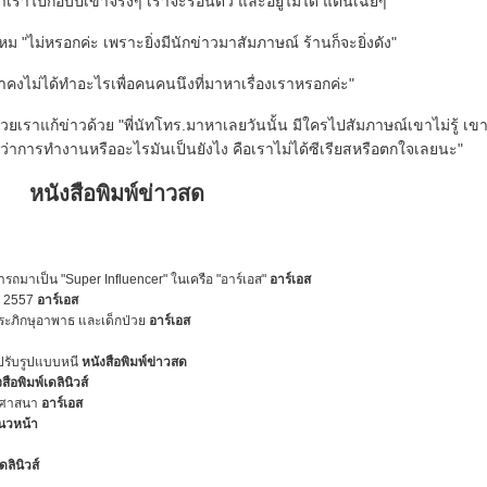
เราไปก๊อบปี้เขาจริงๆ เราจะร้อนตัว และอยู่ไม่ได้ แต่นี่เฉยๆ"
หม "ไม่หรอกค่ะ เพราะยิ่งมีนักข่าวมาสัมภาษณ์ ร้านก็จะยิ่งดัง"
าคงไม่ได้ทำอะไรเพื่อคนคนนึงที่มาหาเรื่องเราหรอกค่ะ"
่วยเราแก้ข่าวด้วย "พี่นัทโทร.มาหาเลยวันนั้น มีใครไปสัมภาษณ์เขาไม่รู้ เขา
ู้ว่าการทำงานหรืออะไรมันเป็นยังไง คือเราไม่ได้ซีเรียสหรือตกใจเลยนะ"
หนังสือพิมพ์ข่าวสด
รถมาเป็น "Super Influencer" ในเครือ "อาร์เอส"
อาร์เอส
ปี 2557
อาร์เอส
พระภิกษุอาพาธ และเด็กป่วย
อาร์เอส
นปรับรูปแบบหนี
หนังสือพิมพ์ข่าวสด
สือพิมพ์เดลินิวส์
ทธศาสนา
อาร์เอส
แนวหน้า
ดลินิวส์