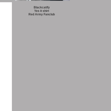
Blackcatify
Yes it shirt
Red Army Fanclub